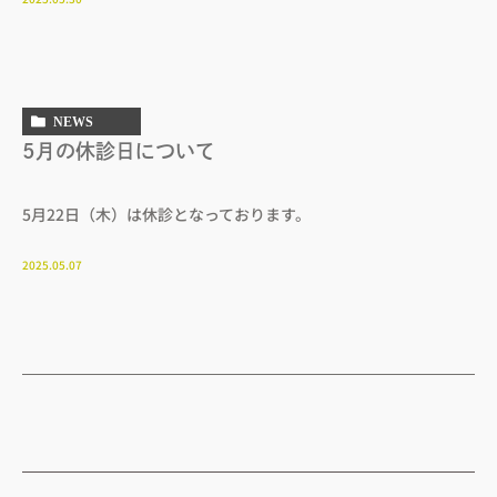
NEWS
5月の休診日について
5月22日（木）は休診となっております。
2025.05.07
 アクセス
– 診療時間
 小児歯科
– 歯周病治療
へ
– 訪問歯科診療
– 審美治療