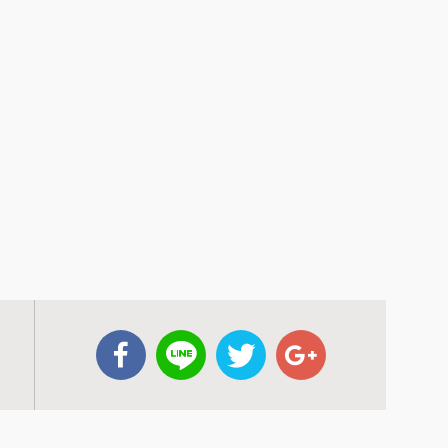
HOME
医院紹介
– 院長挨拶
– アクセス
– 診療時
診療案内
– 一般歯科
– 小児歯科
– 歯周病
– 歯を失った方へ
– 訪問歯科診療
– 審美治療