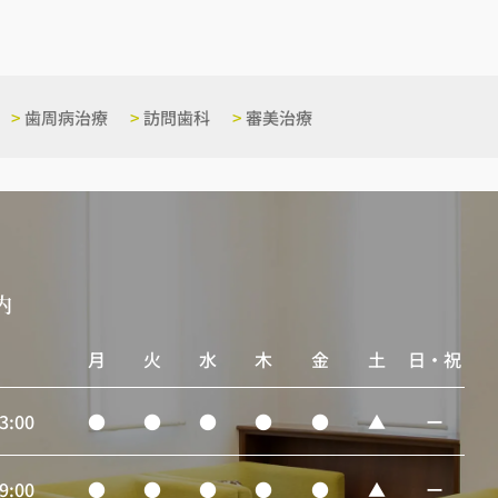
>
歯周病治療
>
訪問歯科
>
審美治療
内
月
火
水
木
金
土
日・祝
3:00
●
●
●
●
●
▲
ー
9:00
●
●
●
●
●
▲
ー