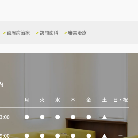
>
歯周病治療
>
訪問歯科
>
審美治療
内
月
火
水
木
金
土
日・祝
3:00
●
●
●
●
●
▲
ー
9:00
●
●
●
●
●
▲
ー