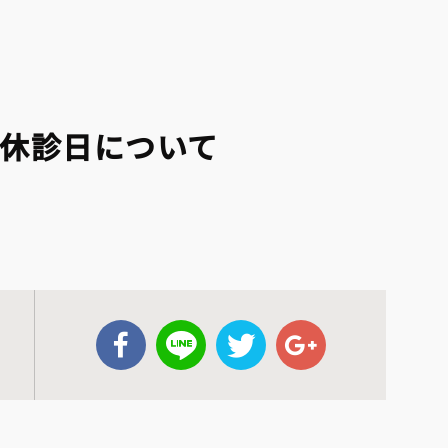
HOME
休診日について
医院紹介
。
– 院長挨拶
– アクセス
– 診療時
診療案内
– 一般歯科
– 小児歯科
– 歯周病
– 歯を失った方へ
– 訪問歯科診療
– 審美治療