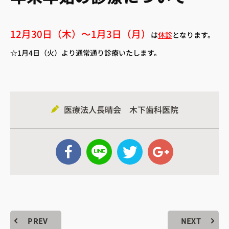
12月30日（木）～1月3日（月）
は
休診
となります。
☆1月4日（火）より通常通り診療いたします。
医療法人長晴会 木下歯科医院
 アクセス
– 診療時間
 小児歯科
– 歯周病治療
へ
– 訪問歯科診療
– 審美治療
PREV
NEXT