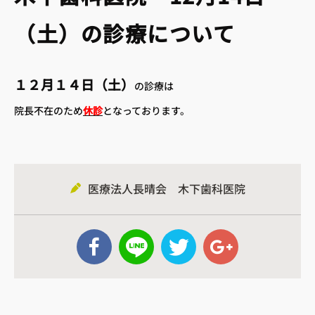
（土）の診療について
１２月１４日（土）
の診療は
院長不在のため
休診
となっております。
 アクセス
– 診療時間
医療法人長晴会 木下歯科医院
 小児歯科
– 歯周病治療
へ
– 訪問歯科診療
– 審美治療