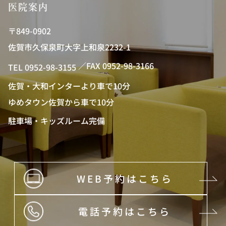
医院案内
〒849-0902
佐賀市久保泉町大字上和泉2232-1
／FAX 0952-98-3166
TEL 0952-98-3155
佐賀・大和インターより車で10分
ゆめタウン佐賀から車で10分
駐車場・キッズルーム完備
WEB予約はこちら
電話予約はこちら