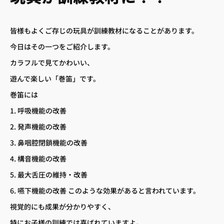
皆様もよくご存じの玩具が訓練教材になることがあります。
今日はその一つをご紹介します。
カラフルで見てかわいい、
遊んで楽しい「巻笛」です。
巻笛には
1. 呼吸機能の改善
 アクセス
– 診療時間
2. 発声機能の改善
3. 鼻咽腔閉鎖機能の改善
4. 構音機能の改善
5. 最大舌圧の維持・改善
 小児歯科
– 歯周病治療
6. 嚥下機能の改善 このような効果があると言われています。
へ
– 訪問歯科診療
– 審美治療
視覚的にも成果が分かりやすく、
特にお子様の訓練では喜ばれていますよ。