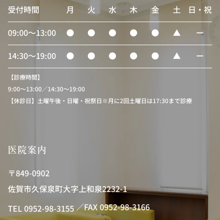
受付時間
月
火
水
木
金
土
日・祝
09:00〜13:00
●
●
●
●
●
▲
ー
14:30〜19:00
●
●
●
●
●
▲
ー
【診療時間】
9:00〜13:00／14:30〜19:00
【休診日】土曜午後・日曜・祝祭日※月に2回土曜日は17:30まで診療
医院案内
〒849-0902
佐賀市久保泉町大字上和泉2232-1
／FAX 0952-98-3166
TEL 0952-98-3155