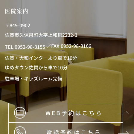
医院案内
〒849-0902
佐賀市久保泉町大字上和泉2232-1
／FAX 0952-98-3166
TEL 0952-98-3155
佐賀・大和インターより車で10分
ゆめタウン佐賀から車で10分
駐車場・キッズルーム完備
WEB予約はこちら
電話予約はこちら