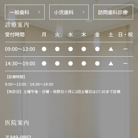
一般歯科
小児歯科
訪問歯科診療
診療案内
受付時間
月
火
水
木
金
土
日・祝
09:00〜13:00
●
●
●
●
●
▲
ー
14:30〜19:00
●
●
●
●
●
▲
ー
【診療時間】
9:00〜13:00／14:30〜19:00
【休診日】土曜午後・日曜・祝祭日※月に2回土曜日は17:30まで診療
医院案内
〒849-0902