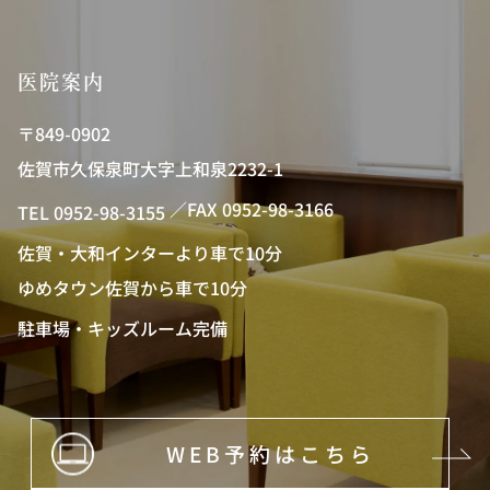
医院案内
〒849-0902
佐賀市久保泉町大字上和泉2232-1
／FAX 0952-98-3166
TEL 0952-98-3155
佐賀・大和インターより車で10分
ゆめタウン佐賀から車で10分
駐車場・キッズルーム完備
WEB予約はこちら