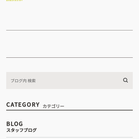
 アクセス
– 診療時間
CATEGORY
カテゴリー
 小児歯科
– 歯周病治療
BLOG
へ
– 訪問歯科診療
– 審美治療
スタッフブログ